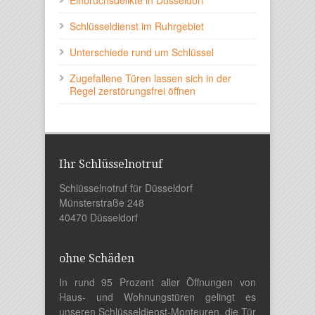
Einbruchsdelikte in Düsseldorf
Schlüsseldienst im Ruhrgebiet
Unterschiede rund um Schlüssel
Zugefallene Türen lassen sich in der
Regel zerstörungsfrei öffnen
Ihr Schlüsselnotruf
Schlüsselnotruf für Düsseldorf
Münsterstraße 248
40470 Düsseldorf
ohne Schäden
In rund 95 Prozent aller Öffnungen von
Haus- und Wohnungstüren gelingt es
unseren Schlüsseldienst-Monteuren, die Tür